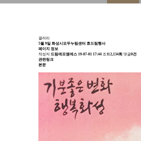
갤러리
5월 9일 화성시모두누림센터 효드림행사
페이지 정보
작성자
드림에프엠에스
19-07-01 17:44
조회
2,134회
댓글
0건
관련링크
본문